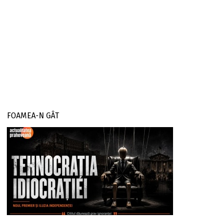
FOAMEA-N GÂT