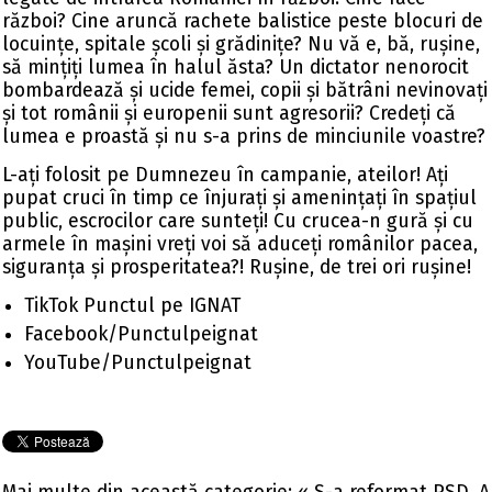
război? Cine aruncă rachete balistice peste blocuri de
locuințe, spitale școli și grădinițe? Nu vă e, bă, rușine,
să mințiți lumea în halul ăsta? Un dictator nenorocit
bombardează și ucide femei, copii și bătrâni nevinovați
și tot românii și europenii sunt agresorii? Credeți că
lumea e proastă și nu s-a prins de minciunile voastre?
L-ați folosit pe Dumnezeu în campanie, ateilor! Ați
pupat cruci în timp ce înjurați și amenințați în spațiul
public, escrocilor care sunteți! Cu crucea-n gură și cu
armele în mașini vreți voi să aduceți românilor pacea,
siguranța și prosperitatea?! Rușine, de trei ori rușine!
TikTok Punctul pe IGNAT
Facebook/Punctulpeignat
YouTube/Punctulpeignat