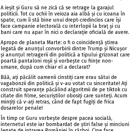
A ieșit și Guru să ne zică că se retrage la garajul
politicii. Tot cu ochii în veioza aia albă și cu icoana în
spate, cum îi stă bine unui drept-credincios care își
face campanie electorală cu interlopii la braț și cu
bani care nu apar în nici o declarație oficială de avere.
Apropo de planeta Marte: o fi o coincidență știrea
legată de anunțul convorbirii dintre Trump și Nicușor
și anunțul retragerii din politică a tipului grizonat care
poartă pantaloni roșii și vorbește cu ființe non-
umane, după cum chiar el a declarat?
Băă, ați păcălit oamenii cinstiți care erau sătui de
vagabonzii din politică și v-au votat cu sinceritate! Ați
construit speranțe păcălind algoritmii de pe tiktok cu
citate din filme, securiștilor obosiți care sunteți. Acum
mințiți că v-ați retras, când de fapt fugiți de frica
dosarelor penale!
În timp ce Guru vorbește despre pacea socială,
internetul este iar bombardat de știri false și minciuni
legate de intrarea României în război. Cine face