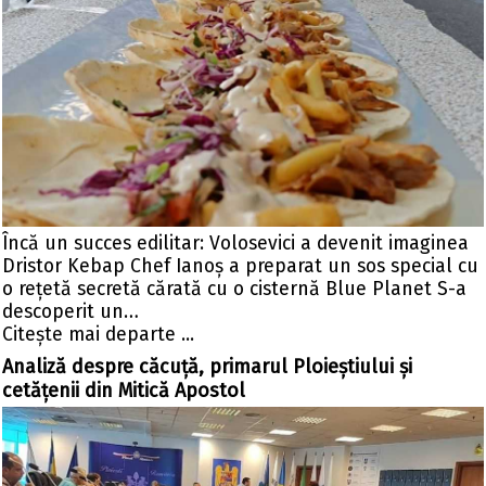
Încă un succes edilitar: Volosevici a devenit imaginea
Dristor Kebap Chef Ianoș a preparat un sos special cu
o rețetă secretă cărată cu o cisternă Blue Planet S-a
descoperit un…
Citeşte mai departe ...
Analiză despre căcuță, primarul Ploieștiului și
cetățenii din Mitică Apostol