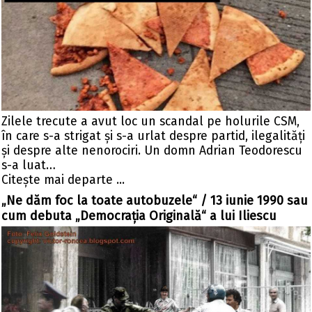
Zilele trecute a avut loc un scandal pe holurile CSM,
în care s-a strigat și s-a urlat despre partid, ilegalități
și despre alte nenorociri. Un domn Adrian Teodorescu
s-a luat…
Citeşte mai departe ...
„Ne dăm foc la toate autobuzele“ / 13 iunie 1990 sau
cum debuta „Democrația Originală“ a lui Iliescu