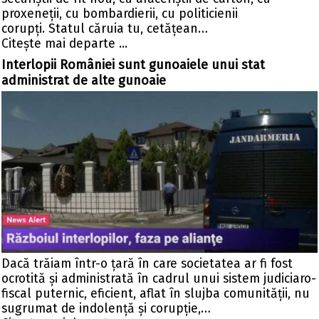
proxeneții, cu bombardierii, cu politicienii
corupți. Statul căruia tu, cetățean…
Citeşte mai departe ...
Interlopii României sunt gunoaiele unui stat
administrat de alte gunoaie
Dacă trăiam într-o țară în care societatea ar fi fost
ocrotită și administrată în cadrul unui sistem judiciaro-
fiscal puternic, eficient, aflat în slujba comunității, nu
sugrumat de indolență și corupție,…