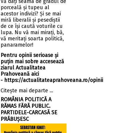
Vă dați seama de gradul de
porceală și tupeu al
acestor indivizi? Și se mai
miră liberalii și pesediștii
de ce își caută voturile cu
lupa. Nu vă mai mirați, bă,
vă meritați soarta politică,
panaramelor!
Pentru opinii serioase și
puțin mai sobre accesează
ziarul Actualitatea
Prahoveană aici
-
https://actualitateaprahoveana.ro/opinii
Citeşte mai departe ...
ROMÂNIA POLITICĂ A
RĂMAS FĂRĂ PUBLIC.
PARTIDELE-CARCASĂ SE
PRĂBUȘESC