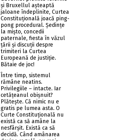
și Bruxellul așteaptă
jaloane îndeplinite, Curtea
Constituțională joacă ping-
pong procedural. Ședințe
la mișto, concedii
paternale, fiesta în văzul
țării și discuții despre
trimiteri la Curtea
Europeană de justiție.
Bătaie de joc!
Între timp, sistemul
rămâne neatins.
Privilegiile – intacte. Iar
cetățeanul obișnuit?
Plătește. Că nimic nu e
gratis pe lumea asta. O
Curte Constituțională nu
există ca să amâne la
nesfârșit. Există ca să
decidă. Când amânarea