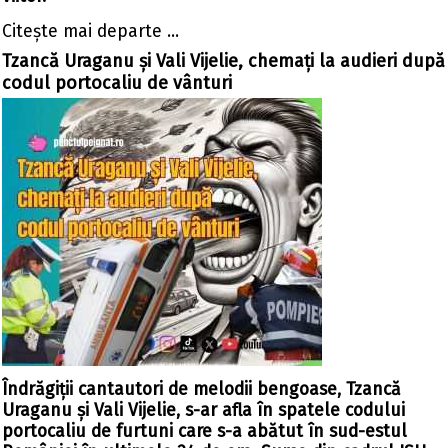
Citeşte mai departe ...
Tzancă Uraganu și Vali Vijelie, chemați la audieri după
codul portocaliu de vânturi
Îndrăgiții cantautori de melodii bengoase, Tzancă
Uraganu și Vali Vijelie, s-ar afla în spatele codului
portocaliu de furtuni care s-a abătut în sud-estul