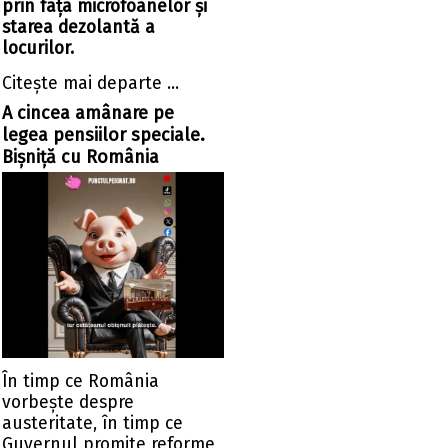
prin fața microfoanelor și
starea dezolantă a
locurilor.
Citeşte mai departe ...
A cincea amânare pe
legea pensiilor speciale.
Bișniță cu România
În timp ce România
vorbește despre
austeritate, în timp ce
Guvernul promite reforme