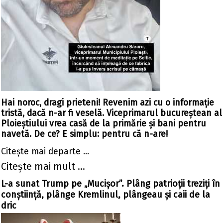
Hai noroc, dragi prieteni! Revenim azi cu o informație
tristă, dacă n-ar fi veselă. Viceprimarul bucureștean al
Ploieștiului vrea casă de la primărie și bani pentru
navetă. De ce? E simplu: pentru că n-are!
Citeşte mai departe ...
Citeşte mai mult ...
L-a sunat Trump pe „Mucișor”. Plâng patrioții treziți în
conștiință, plânge Kremlinul, plângeau și caii de la
dric