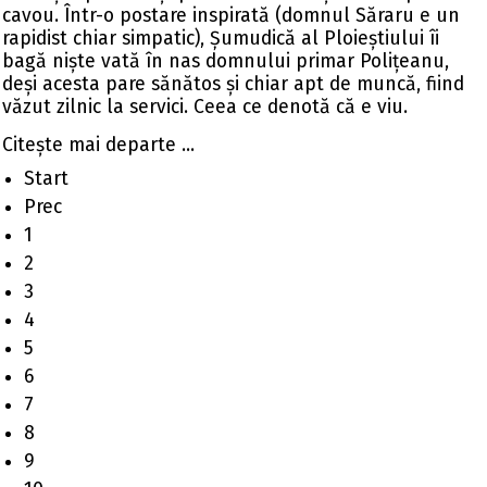
cavou. Într-o postare inspirată (domnul Săraru e un
rapidist chiar simpatic), Șumudică al Ploieștiului îi
bagă niște vată în nas domnului primar Polițeanu,
deși acesta pare sănătos și chiar apt de muncă, fiind
văzut zilnic la servici. Ceea ce denotă că e viu.
Citeşte mai departe ...
Start
Prec
1
2
3
4
5
6
7
8
9