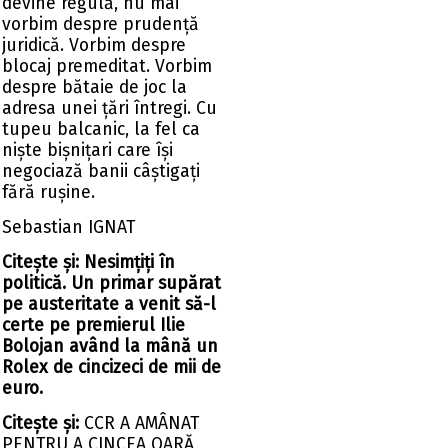
devine regulă, nu mai
vorbim despre prudență
juridică. Vorbim despre
blocaj premeditat. Vorbim
despre bătaie de joc la
adresa unei țări întregi. Cu
tupeu balcanic, la fel ca
niște bișnițari care își
negociază banii câștigați
fără rușine.
Sebastian IGNAT
Citește și:
Nesimțiți în
politică. Un primar supărat
pe austeritate a venit să-l
certe pe premierul Ilie
Bolojan având la mână un
Rolex de cincizeci de mii de
euro.
Citește și:
CCR A AMÂNAT
PENTRU A CINCEA OARĂ