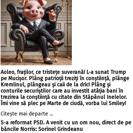
Aoleo, fraților, ce tristețe suverană! L-a sunat Trump
pe Mucișor. Plâng patrioții treziți în conștiință, plânge
Kremlinul, plângeau și caii de la dric! Plâng și
conturile securiștilor care au investit atâția bani în
trezirea la conștiință cu citate din Stăpânul Inelelor.
Îmi vine să plec pe Marte de ciudă, vorba lui Smiley!
Citeşte mai departe ...
S-a reformat PSD. A venit cu un om nou, direct de pe
băncile Norris: Sorinel Grindeanu