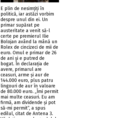
E plin de nesimțiți în
politică, iar astăzi vorbim
despre unul din ei. Un
primar supărat pe
austeritate a venit să-l
certe pe premierul Ilie
Bolojan având la mână un
Rolex de cincizeci de mii de
euro. Omul e primar de 26
de ani și e putred de
bogat. În declarația de
avere, primarul are
ceasuri, arme și aur de
144.000 euro, plus patru
lingouri de aur în valoare
de 80.000 euro. „Îmi permit
mai multe ceasuri. Eu am
firmă, am dividende și pot
să-mi permit”, a spus
edilul, citat de Antena 3.