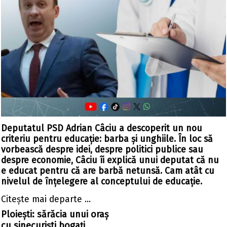
Deputatul PSD Adrian Câciu a descoperit un nou
criteriu pentru educație: barba și unghiile. În loc să
vorbească despre idei, despre politici publice sau
despre economie, Câciu îi explică unui deputat că nu
e educat pentru că are barbă netunsă. Cam atât cu
nivelul de înțelegere al conceptului de educație.
Citeşte mai departe ...
Ploiești: sărăcia unui oraș
cu sinecuriști bogați