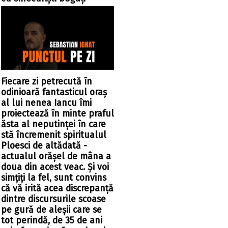
Fiecare zi petrecută în
odinioară fantasticul oraș
al lui nenea Iancu îmi
proiectează în minte praful
ăsta al neputinței în care
stă încremenit spiritualul
Ploesci de altădată -
actualul orășel de mâna a
doua din acest veac. Și voi
simțiți la fel, sunt convins
că vă irită acea discrepanță
dintre discursurile scoase
pe gură de aleșii care se
tot perindă, de 35 de ani