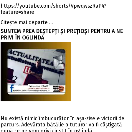
https://youtube.com/shorts/VpwqwszRaP4?
feature=share
Citeşte mai departe ...
SUNTEM PREA DEȘTEPȚI ȘI PREȚIOȘI PENTRU A NE
PRIVI ÎN OGLINDĂ
Nu există nimic îmbucurător în așa-zisele victorii de
parcurs. Adevărata bătălie a tuturor va fi câștigată
după ce ne vom privi cinstit în oglindă.