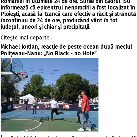
României în ultimele 24 de ore. Surse din cadrul ISU
informează că epicentrul nenorocirii a fost localizat în
Ploiești, acasă la Tzancă care efectiv a răcit și strănută
încontinuu de 24 de ore, producând vânt în tot
județul, uneori și chiar și precipitații.
Citeşte mai departe ...
Michael Jordan, reacție de peste ocean după meciul
Polițeanu-Nanu: „No Black - no Hole”