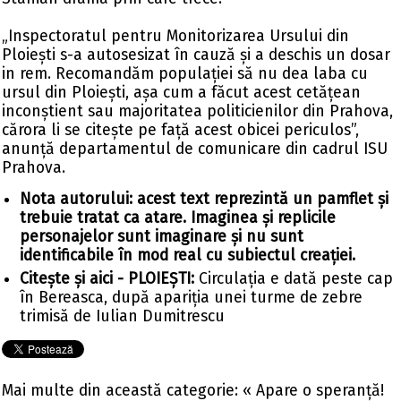
„Inspectoratul pentru Monitorizarea Ursului din
Ploiești s-a autosesizat în cauză și a deschis un dosar
in rem. Recomandăm populației să nu dea laba cu
ursul din Ploiești, așa cum a făcut acest cetățean
inconștient sau majoritatea politicienilor din Prahova,
cărora li se citește pe față acest obicei periculos”,
anunță departamentul de comunicare din cadrul ISU
Prahova.
Nota autorului: acest text reprezintă un pamflet și
trebuie tratat ca atare. Imaginea și replicile
personajelor sunt imaginare și nu sunt
identificabile în mod real cu subiectul creației.
Citește și aici - PLOIEȘTI:
Circulația e dată peste cap
în Bereasca, după apariția unei turme de zebre
trimisă de Iulian Dumitrescu
Mai multe din această categorie:
« Apare o speranță!