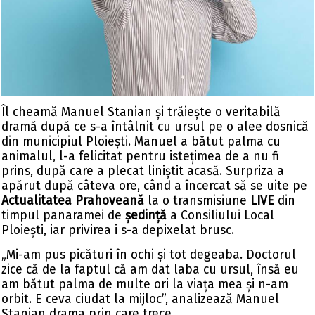
Îl cheamă Manuel Stanian și trăiește o veritabilă
dramă după ce s-a întâlnit cu ursul pe o alee dosnică
din municipiul Ploiești. Manuel a bătut palma cu
animalul, l-a felicitat pentru istețimea de a nu fi
prins, după care a plecat liniștit acasă. Surpriza a
apărut după câteva ore, când a încercat să se uite pe
Actualitatea Prahoveană
la o transmisiune
LIVE
din
timpul panaramei de
ședință
a Consiliului Local
Ploiești, iar privirea i s-a depixelat brusc.
„Mi-am pus picături în ochi și tot degeaba. Doctorul
zice că de la faptul că am dat laba cu ursul, însă eu
am bătut palma de multe ori la viața mea și n-am
orbit. E ceva ciudat la mijloc”, analizează Manuel
Stanian drama prin care trece.