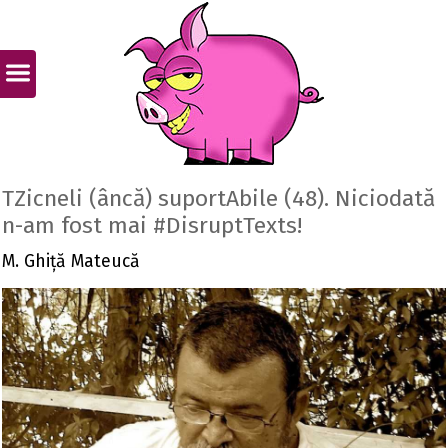
TZicneli (âncă) suportAbile (48). Niciodată
n-am fost mai #DisruptTexts!
M. Ghiță Mateucă