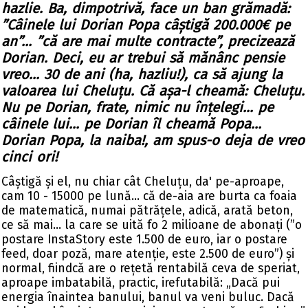
hazlie. Ba, dimpotrivă, face un ban grămadă:
”Câinele lui Dorian Popa câștigă 200.000€ pe
an”... ”că are mai multe contracte”, precizează
Dorian. Deci, eu ar trebui să mănânc pensie
vreo... 30 de ani (ha, hazliu!), ca să ajung la
valoarea lui Cheluțu. Că așa-l cheamă: Cheluțu.
Nu pe Dorian, frate, nimic nu înțelegi... pe
câinele lui... pe Dorian îl cheamă Popa...
Dorian Popa, la naiba!, am spus-o deja de vreo
cinci ori!
Câștigă și el, nu chiar cât Cheluțu, da' pe-aproape,
cam 10 - 15000 pe lună... că de-aia are burta ca foaia
de matematică, numai pătrățele, adică, arată beton,
ce să mai... la care se uită fo 2 milioane de abonați (”o
postare InstaStory este 1.500 de euro, iar o postare
feed, doar poză, mare atenție, este 2.500 de euro”) și
normal, fiindcă are o rețetă rentabilă ceva de speriat,
aproape imbatabilă, practic, irefutabilă: „Dacă pui
energia înaintea banului, banul va veni buluc. Dacă