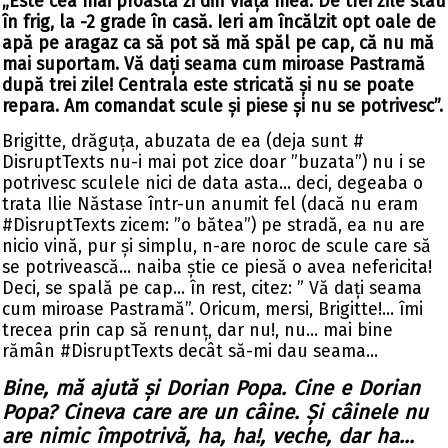
„Este cea mai proastă zi din viața mea. De trei zile stau
în frig, la -2 grade în casă. Ieri am încălzit opt oale de
apă pe aragaz ca să pot să mă spăl pe cap, că nu mă
mai suportam. Vă dați seama cum miroase Pastramă
după trei zile! Centrala este stricată și nu se poate
repara. Am comandat scule și piese și nu se potrivesc”.
Brigitte, drăguța, abuzata de ea (deja sunt #
DisruptTexts nu-i mai pot zice doar ”buzata”) nu i se
potrivesc sculele nici de data asta... deci, degeaba o
trata Ilie Năstase într-un anumit fel (dacă nu eram
#DisruptTexts zicem: ”o bătea”) pe stradă, ea nu are
nicio vină, pur și simplu, n-are noroc de scule care să
se potrivească... naiba știe ce piesă o avea nefericita!
Deci, se spală pe cap... în rest, citez: ” Vă dați seama
cum miroase Pastramă”. Oricum, mersi, Brigitte!... îmi
trecea prin cap să renunț, dar nu!, nu... mai bine
rămân #DisruptTexts decât să-mi dau seama...
Bine, mă ajută și Dorian Popa. Cine e Dorian
Popa? Cineva care are un câine. Și câinele nu
are nimic împotrivă, ha, ha!, veche, dar ha...