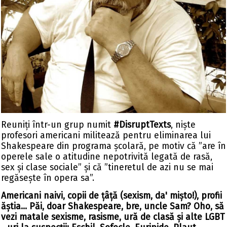
Reuniți într-un grup numit
#DisruptTexts
, niște
profesori americani militează pentru eliminarea lui
Shakespeare din programa școlară, pe motiv că ”are în
operele sale o atitudine nepotrivită legată de rasă,
sex și clase sociale” și că ”tineretul de azi nu se mai
regăsește în opera sa”.
Americani naivi, copii de țâță (sexism, da' mișto!), profii
ăștia... Păi, doar Shakespeare, bre, uncle Sam? Oho, să
vezi matale sexisme, rasisme, ură de clasă și alte LGBT