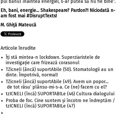
pui banul înaintea energiei, s-ar putea să nu fie bine”.
Eh, bani, energie... Shakespeare? Pardon?! Niciodată n-
am fost mai #DisruptTexts!
M. Ghiță Mateucă
Articole înrudite
Îți stă mintea-n lockdown. Superziaristele de
investigație care frizează corasonul
TZicneli (âncă) suportAbile (50). Stomatologii au un
dinte. Împotrivă, normal!
TZicneli (âncă) suportAbile (49). Avem un popor...
de tot râsu’ plânsu-mi-s-a. Ce (ne) facem cu el?
tzICNELI (încă) SUPORTABILe (46) Cultura dialogului
Proba de foc. Cine suntem și încotro ne îndreptăm /
tzICNELI (încă) SUPORTABILe (47)