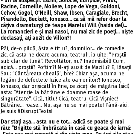
- uri la suspecții: Eschil, Sofocle, Euripide, Plaut,
Racine, Corneille, Moliere, Lope de Vega, Goldoni,
Cehov, Gogol, O'Neill, Shaw, Ibsen, Caragiale, Brecht,
Pirandello, Beckett, Ionesco... ca să mă refer doar la
câțiva dramaturgi de teapa Marelui Will (haida de!)...
La romancieri e și mai nasol, nu mai zic de poeți... niște
declasați, ați auzit de Villon?!
Păi, de-o pildă, ăsta e titlu?, domnilor... de comedie,
zic, că asta ne doare acuma, teatrul!, ia uite: ”Proștii
sub clar de lună”. Revoltător, nu? Inadmisibil! Cum,
adică... proștii? Poftim?! N-ați auzit de Mazilu? E, lăsați!
Sau: ”Cântăreața cheală”, bre? Chiar așa, acuma ne
legăm de defectele fizice ale oamenilor?! Ionesco,
Ionesco, dar orișicât! În fine, ce ziceți de măgăria (sic!)
asta: ”Atenție la bătrânele doamne roase de
singurătate”. Cică, titlu! Cică, teatru! Cică Vișniec!
Bătrâne... roase... Nu, așa nu se mai poate! Până-aici!
Je suis #DisruptTexts!
Dar stați așa... asta nu e tot... adică se poate și mai
rău: ”Brigitte stă îmbrăcată în casă cu geaca de iarnă: