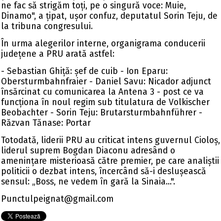
ne fac să strigăm toți, pe o singură voce: Muie,
Dinamo", a țipat, ușor confuz, deputatul Sorin Teju, de
la tribuna congresului.
În urma alegerilor interne, organigrama conducerii
județene a PRU arată astfel:
- Sebastian Ghiță: șef de cuib - Ion Eparu:
Obersturmbahnfraier - Daniel Savu: Nicador adjunct
însărcinat cu comunicarea la Antena 3 - post ce va
funcționa în noul regim sub titulatura de Volkischer
Beobachter - Sorin Teju: Brutarsturmbahnführer -
Răzvan Tănase: Portar
Totodată, liderii PRU au criticat intens guvernul Cioloș,
liderul suprem Bogdan Diaconu adresând o
amenințare misterioasă către premier, pe care analiștii
politicii o dezbat intens, încercând să-i deslușească
sensul: „Boss, ne vedem în gară la Sinaia...".
Punctulpeignat@gmail.com