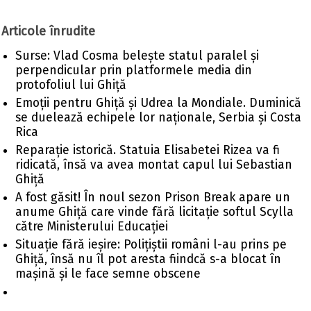
Articole înrudite
Surse: Vlad Cosma belește statul paralel și
perpendicular prin platformele media din
protofoliul lui Ghiță
Emoții pentru Ghiță și Udrea la Mondiale. Duminică
se duelează echipele lor naționale, Serbia și Costa
Rica
Reparație istorică. Statuia Elisabetei Rizea va fi
ridicată, însă va avea montat capul lui Sebastian
Ghiță
A fost găsit! În noul sezon Prison Break apare un
anume Ghiță care vinde fără licitație softul Scylla
către Ministerului Educației
Situație fără ieșire: Polițiștii români l-au prins pe
Ghiță, însă nu îl pot aresta fiindcă s-a blocat în
mașină și le face semne obscene