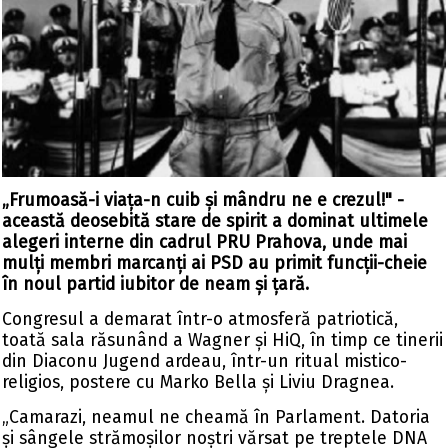
„Frumoasă-i viața-n cuib și mândru ne e crezul!" -
această deosebită stare de spirit a dominat ultimele
alegeri interne din cadrul PRU Prahova, unde mai
mulți membri marcanți ai PSD au primit funcții-cheie
în noul partid iubitor de neam și țară.
Congresul a demarat într-o atmosferă patriotică,
toată sala răsunând a Wagner și HiQ, în timp ce tinerii
din Diaconu Jugend ardeau, într-un ritual mistico-
religios, postere cu Marko Bella și Liviu Dragnea.
„Camarazi, neamul ne cheamă în Parlament. Datoria
și sângele strămoșilor noștri vărsat pe treptele DNA