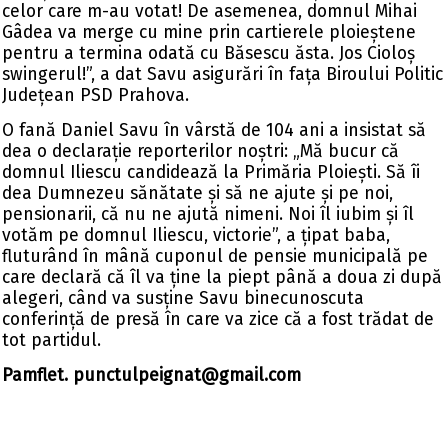
celor care m-au votat! De asemenea, domnul Mihai
Gâdea va merge cu mine prin cartierele ploieștene
pentru a termina odată cu Băsescu ăsta. Jos Cioloș
swingerul!”, a dat Savu asigurări în fața Biroului Politic
Județean PSD Prahova.
O fană Daniel Savu în vârstă de 104 ani a insistat să
dea o declarație reporterilor noștri: „Mă bucur că
domnul Iliescu candidează la Primăria Ploiești. Să îi
dea Dumnezeu sănătate și să ne ajute și pe noi,
pensionarii, că nu ne ajută nimeni. Noi îl iubim și îl
votăm pe domnul Iliescu, victorie”, a țipat baba,
fluturând în mână cuponul de pensie municipală pe
care declară că îl va ține la piept până a doua zi după
alegeri, când va susține Savu binecunoscuta
conferință de presă în care va zice că a fost trădat de
tot partidul.
Pamflet.
punctulpeignat@gmail.com