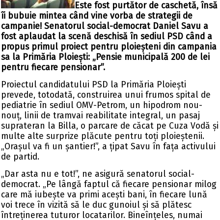
Este fost purtător de caschetă, însă
îi bubuie mintea când vine vorba de strategii de
campanie! Senatorul social-democrat Daniel Savu a
fost aplaudat la scenă deschisă în sediul PSD când a
propus primul proiect pentru ploieșteni din campania
sa la Primăria Ploiești: „Pensie municipală 200 de lei
pentru fiecare pensionar”.
Proiectul candidatului PSD la Primăria Ploiești
prevede, totodată, construirea unui frumos spital de
pediatrie în sediul OMV-Petrom, un hipodrom nou-
nouț, linii de tramvai reabilitate integral, un pasaj
suprateran la Billa, o parcare de căcat pe Cuza Vodă și
multe alte surprize plăcute pentru toți ploieștenii.
„Orașul va fi un șantier!”, a țipat Savu în fața activului
de partid.
„Dar asta nu e tot!”, ne asigură senatorul social-
democrat. „Pe lângă faptul că fiecare pensionar milog
care mă iubește va primi acești bani, în fiecare lună
voi trece în vizită să le duc gunoiul și să plătesc
întreținerea tuturor locatarilor. Bineînțeles, numai