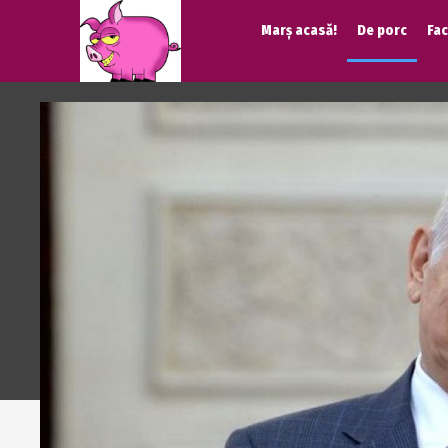
Marș acasă!
De porc
Fa