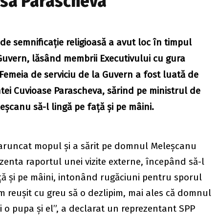
asa Parascheva
de semnificație religioasă a avut loc în timpul
Guvern, lăsând membrii Executivului cu gura
 Femeia de serviciu de la Guvern a fost luată de
intei Cuvioase Parascheva, sărind pe ministrul de
șcanu să-l lingă pe față și pe mâini.
aruncat mopul și a sărit pe domnul Meleșcanu
ezenta raportul unei vizite externe, începând să-l
ață și pe mâini, intonând rugăciuni pentru sporul
Am reușit cu greu să o dezlipim, mai ales că domnul
și o pupa și el”, a declarat un reprezentant SPP