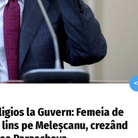
sha
ligios la Guvern: Femeia de
a lins pe Meleșcanu, crezând