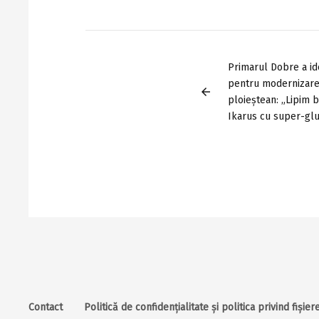
Primarul Dobre a ide
pentru modernizare
arrow_back
ploieștean: „Lipim 
Ikarus cu super-gl
Contact
Politică de confidențialitate și politica privind fișie