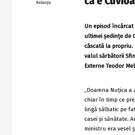
că e Cuvio
Redacția
Un episod încărcat 
ultimei ședințe de 
căscată la propriu.
valul sărbătorii Sf
Externe Teodor Mele
„Doamna Nuțica a 
chiar în timp ce pr
lingă sălbatic pe f
casei și sănătate. 
ministru era vesel 