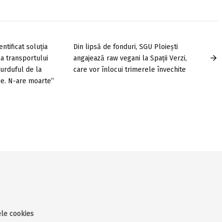
ntificat soluția
Din lipsă de fonduri, SGU Ploiești
arrow_forward
a transportului
angajează raw vegani la Spații Verzi,
burduful de la
care vor înlocui trimerele învechite
ue. N-are moarte”
rele cookies