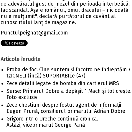
de adevăratul gust de mezel din perioada interbelică,
fac scandal. Așa e românul, omul dracului – niciodată
nu e mulțumit", declară purtătorul de cuvânt al
cunoscutului lanț de magazine.
Punctulpeignat@gmail.com
Articole înrudite
Proba de foc. Cine suntem și încotro ne îndreptăm /
tzICNELI (încă) SUPORTABILe (47)
Zece detalii legate de bomba din cartierul MRS
Surse: Primarul Dobre a depășit 1 Mach și tot crește.
Foto exclusiv
Zece chestiuni despre fostul agent de informații
Eugen Prună, consilierul primarului Adrian Dobre
Grigore-ntr-o Ureche continuă cronica.
Astăzi, viceprimarul George Pană