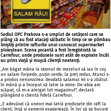
Sediul OPC Prahova s-a umplut de cetățeni care se
plâng că au fost atacați sălbatic în timp ce se plimbau
liniștiți printre rafturile unui cunoscut supermarket
ploieștean. Scena șocantă a fost înregistrată la
Carrefour, unde
produsele sunt atât de expirate
încât
au prins viață și mușcă clienții neatenți.
„Am băgat mâna la raionul de mezeluri să iau în coș
un salam Torpedo, puțin verde, la preț redus. Atunci s-
a produs nenorocirea: deodată salamul mi s-a zbătut
în mână și a început să latre la mine. De-abia am
scăpat, că m-a alergat tot magazinul", declară
plângând o clientă fidelă Carrefour.
„E adevărat că uneori mai latră produsele din raft la
client, însă și oamenii exagerează. În loc să se bucure