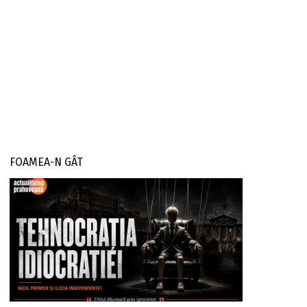
FOAMEA-N GÂT