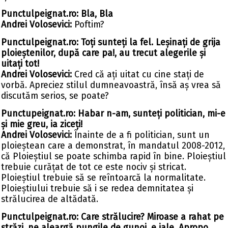
Punctulpeignat.ro: Bla, Bla
Andrei Volosevici:
Poftim?
Punctulpeignat.ro: Toți sunteți la fel. Leșinați de grija
ploieștenilor, după care pa!, au trecut alegerile și
uitați tot!
Andrei Volosevici:
Cred că ați uitat cu cine stați de
vorbă. Apreciez stilul dumneavoastră, însă aș vrea să
discutăm serios, se poate?
Punctupeignat.ro: Habar n-am, sunteți politician, mi-e
și mie greu, ia ziceți!
Andrei Volosevici:
Înainte de a fi politician, sunt un
ploieștean care a demonstrat, în mandatul 2008-2012,
că Ploieștiul se poate schimba rapid în bine. Ploieștiul
trebuie curățat de tot ce este nociv și stricat.
Ploieștiul trebuie să se reîntoarcă la normalitate.
Ploieștiului trebuie să i se redea demnitatea și
strălucirea de altădată.
Punctulpeignat.ro: Care strălucire? Miroase a rahat pe
străzi, ne aleargă pungile de gunoi, e jale. Apropo,