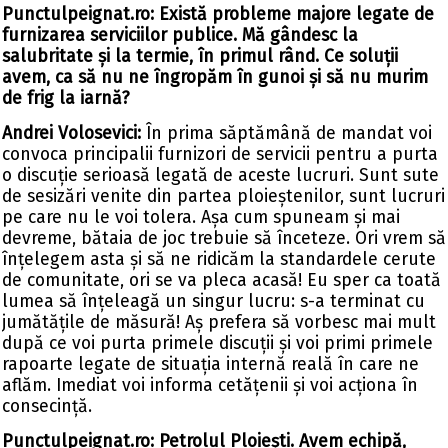
Punctulpeignat.ro: Există probleme majore legate de
furnizarea serviciilor publice. Mă gândesc la
salubritate și la termie, în primul rând. Ce soluții
avem, ca să nu ne îngropăm în gunoi și să nu murim
de frig la iarnă?
Andrei Volosevici:
În prima săptămână de mandat voi
convoca principalii furnizori de servicii pentru a purta
o discuție serioasă legată de aceste lucruri. Sunt sute
de sesizări venite din partea ploieștenilor, sunt lucruri
pe care nu le voi tolera. Așa cum spuneam și mai
devreme, bătaia de joc trebuie să înceteze. Ori vrem să
înțelegem asta și să ne ridicăm la standardele cerute
de comunitate, ori se va pleca acasă! Eu sper ca toată
lumea să înțeleagă un singur lucru: s-a terminat cu
jumătățile de măsură! Aș prefera să vorbesc mai mult
după ce voi purta primele discuții și voi primi primele
rapoarte legate de situația internă reală în care ne
aflăm. Imediat voi informa cetățenii și voi acționa în
consecință.
Punctulpeignat.ro: Petrolul Ploiești. Avem echipă,