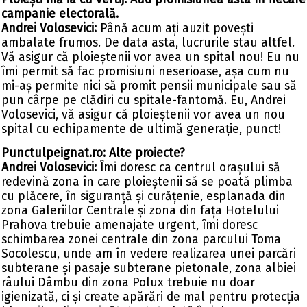
campanie electorală.
Andrei Volosevici:
Până acum ați auzit povești
ambalate frumos. De data asta, lucrurile stau altfel.
Vă asigur că ploieștenii vor avea un spital nou! Eu nu
îmi permit să fac promisiuni neserioase, așa cum nu
mi-aș permite nici să promit pensii municipale sau să
pun cârpe pe clădiri cu spitale-fantomă. Eu, Andrei
Volosevici, vă asigur că ploieștenii vor avea un nou
spital cu echipamente de ultimă generație, punct!
Punctulpeignat.ro: Alte proiecte?
Andrei Volosevici:
Îmi doresc ca centrul orașului să
redevină zona în care ploieștenii să se poată plimba
cu plăcere, în siguranță și curățenie, esplanada din
zona Galeriilor Centrale și zona din fața Hotelului
Prahova trebuie amenajate urgent, îmi doresc
schimbarea zonei centrale din zona parcului Toma
Socolescu, unde am în vedere realizarea unei parcări
subterane și pasaje subterane pietonale, zona albiei
râului Dâmbu din zona Polux trebuie nu doar
igienizată, ci și create apărări de mal pentru protecția