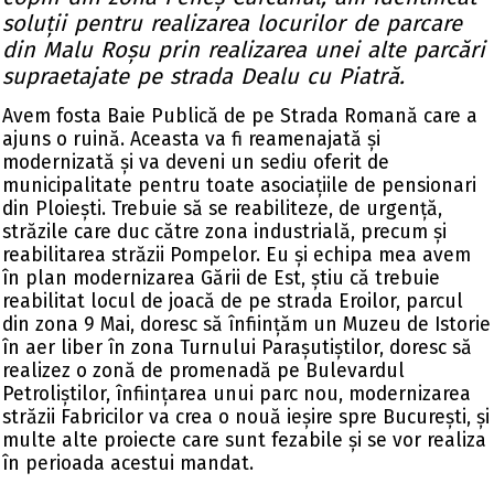
soluții pentru realizarea locurilor de parcare
din Malu Roșu prin realizarea unei alte parcări
supraetajate pe strada Dealu cu Piatră.
Avem fosta Baie Publică de pe Strada Romană care a
ajuns o ruină. Aceasta va fi reamenajată și
modernizată și va deveni un sediu oferit de
municipalitate pentru toate asociațiile de pensionari
din Ploiești. Trebuie să se reabiliteze, de urgență,
străzile care duc către zona industrială, precum și
reabilitarea străzii Pompelor. Eu și echipa mea avem
în plan modernizarea Gării de Est, știu că trebuie
reabilitat locul de joacă de pe strada Eroilor, parcul
din zona 9 Mai, doresc să înființăm un Muzeu de Istorie
în aer liber în zona Turnului Parașutiștilor, doresc să
realizez o zonă de promenadă pe Bulevardul
Petroliștilor, înființarea unui parc nou, modernizarea
străzii Fabricilor va crea o nouă ieșire spre București, și
multe alte proiecte care sunt fezabile și se vor realiza
în perioada acestui mandat.