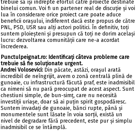
trebuie să își îndrepte efortul către proiecte destinate
binelui comun. Voi fi un partener real de discuție și voi
lua în considerare orice proiect care poate aduce
beneficii orașului, indiferent dacă este propus de către
PNL, PSD, USR sau alți actori politici. În definitiv, toți
suntem ploieșteni și presupun că toți ne dorim același
lucru: dezvoltarea comunității care ne-a acordat
încrederea.
Punctulpeignat.ro: Identificați câteva probleme care
trebuie să fie soluționate urgent.
Andrei Volosevici:
Din păcate, astăzi, orașul arată
incredibil de neîngrijit, avem o zonă centrală plină de
gunoaie, cu infrastructură făcută praf, este inadmisibil
ca nimeni să nu pară preocupat de acest aspect. Sunt
chestiuni simple, de bun-simț, care nu necesită
investiții uriașe, doar să ai puțin spirit gospodăresc.
Suntem invadați de gunoaie, bănci rupte, până și
monumentele sunt lăsate în voia sorții, există un
nivel de degradare fără precedent, este pur și simplu
inadmisibil ce se întâmplă.