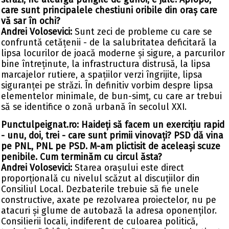
care sunt principalele chestiuni oribile din oraș care
vă sar în ochi?
Andrei Volosevici:
Sunt zeci de probleme cu care se
confruntă cetățenii - de la salubritatea deficitară la
lipsa locurilor de joacă moderne și sigure, a parcurilor
bine întreținute, la infrastructura distrusă, la lipsa
marcajelor rutiere, a spațiilor verzi îngrijite, lipsa
siguranței pe străzi. În definitiv vorbim despre lipsa
elementelor minimale, de bun-simț, cu care ar trebui
să se identifice o zonă urbană în secolul XXI.
Punctulpeignat.ro: Haideți să facem un exercițiu rapid
- unu, doi, trei - care sunt primii vinovați? PSD dă vina
pe PNL, PNL pe PSD. M-am plictisit de aceleași scuze
penibile. Cum terminăm cu circul ăsta?
Andrei Volosevici:
Starea orașului este direct
proporțională cu nivelul scăzut al discuțiilor din
Consiliul Local. Dezbaterile trebuie să fie unele
constructive, axate pe rezolvarea proiectelor, nu pe
atacuri și glume de autobază la adresa oponenților.
Consilierii locali, indiferent de culoarea politică,