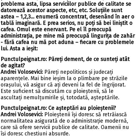
problema asta, lipsa serviciilor publice de calitate se
datorează acestor aspecte, etc, etc. Soluțiile sunt
astea – 1,2,3... enumeră concentrat, desenând în aer o
tablă imaginară. E prea serios, nu poți să bei liniștit o
cafea. Omul este enervant. Pe el îl preocupă
administrația, pe mine mă preocupă lingurița de zahăr
- fără cafea nu mă pot aduna – fiecare cu problemele
lui. Asta a ieșit:
Punctulpeignat.ro: Păreți dement, de ce sunteți atât
de agitat?
Andrei Volosevici:
Păreți nepoliticos și judecați
aparențele. Mai bine ieșim la o plimbare pe străzile
orașului, vă asigur că ați deveni la fel de îngrijorat.
Este suficient să discutăm cu ploieștenii, să le
ascultați nemulțumirile și, totodată, așteptările.
Punctulpeignat.ro: Ce așteptări au ploieștenii?
Andrei Volosevici:
Ploieștenii își doresc să retrăiască
normalitatea asigurată de o administrație modernă,
care să ofere servicii publice de calitate. Oamenii nu
își doresc chestiuni absurde.