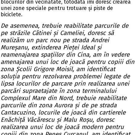
blocurilor din vecinătate, totodată îmi doresc crearea
unei zone speciale pentru trotuare și piste de
biciclete.
De asemenea, trebuie reabilitate parcurile de
pe străzile Cătinei și Cameliei, doresc să
realizăm un parc nou pe strada Andrei
Mureșanu, extinderea Pieței Ideal și
reamenajarea spațiilor din Cina, am în vedere
amenajarea unui loc de joacă pentru copiii din
zona Școlii Grigore Moisil, am identificat
soluția pentru rezolvarea problemei legate de
lipsa locurilor de parcare prin realizarea unei
parcări supraetajate în zona terminalului
Complexul Mare din Nord, trebuie reabilitate
parcurile din zona Aurora și de pe strada
Cantacuzino, locurile de joacă din cartierele
Enăchiță Văcărescu și Malu Roșu, doresc
realizarea unui loc de joacă modern pentru
copiii din zona Peneș Curcanul, am identificat