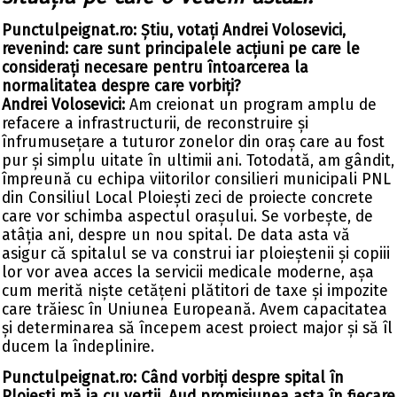
Punctulpeignat.ro: Știu, votați Andrei Volosevici,
revenind: care sunt principalele acțiuni pe care le
considerați necesare pentru întoarcerea la
normalitatea despre care vorbiți?
Andrei Volosevici:
Am creionat un program amplu de
refacere a infrastructurii, de reconstruire și
înfrumusețare a tuturor zonelor din oraș care au fost
pur și simplu uitate în ultimii ani. Totodată, am gândit,
împreună cu echipa viitorilor consilieri municipali PNL
din Consiliul Local Ploiești zeci de proiecte concrete
care vor schimba aspectul orașului. Se vorbește, de
atâția ani, despre un nou spital. De data asta vă
asigur că spitalul se va construi iar ploieștenii și copiii
lor vor avea acces la servicii medicale moderne, așa
cum merită niște cetățeni plătitori de taxe și impozite
care trăiesc în Uniunea Europeană. Avem capacitatea
și determinarea să începem acest proiect major și să îl
ducem la îndeplinire.
Punctulpeignat.ro: Când vorbiți despre spital în
Ploiești mă ia cu vertij. Aud promisiunea asta în fiecare