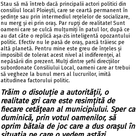
Stau să mă întreb dacă principalii actori politici din
consiliul local Ploiești, care se ceartă permanent în
ședințe sau prin intermediul rețelelor de socializare,
nu merg și ei prin oraș. Par rupți de realitate! Sunt
oameni care se culcă mulțumiți în patul lor, după ce
au dat câte o replică așa-zis inteligentă opozantului
politic. Efectiv nu le pasă de oraș, parcă trăiesc pe
altă planetă. Pentru mine este greu de înțeles și
imposibil de tolerat acest nivel al indiferenței, al
nepăsării din prezent. Mulți dintre șefii direcțiilor
subordonate Consiliului Local, oameni care ar trebui
să vegheze la bunul mers al lucrurilor, imită
atitudinea factorului politic.
Trăim o disoluție a autorității, o
realitate gri care este resimțită de
fiecare cetățean al municipiului. Sper ca
duminică, prin votul oamenilor, să
oprim bătaia de joc care a dus orașul în
situația pe care o vedem astăzi.