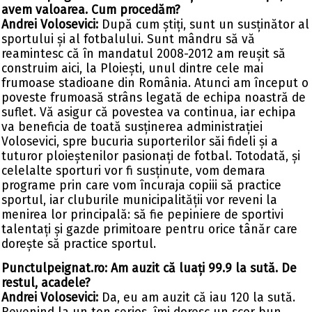
avem valoarea. Cum procedăm?
Andrei Volosevici:
După cum știți, sunt un susținător al
sportului și al fotbalului. Sunt mândru să vă
reamintesc că în mandatul 2008-2012 am reușit să
construim aici, la Ploiești, unul dintre cele mai
frumoase stadioane din România. Atunci am început o
poveste frumoasă strâns legată de echipa noastră de
suflet. Vă asigur că povestea va continua, iar echipa
va beneficia de toată susținerea administrației
Volosevici, spre bucuria suporterilor săi fideli și a
tuturor ploieștenilor pasionați de fotbal. Totodată, și
celelalte sporturi vor fi susținute, vom demara
programe prin care vom încuraja copiii să practice
sportul, iar cluburile municipalității vor reveni la
menirea lor principală: să fie pepiniere de sportivi
talentați și gazde primitoare pentru orice tânăr care
dorește să practice sportul.
Punctulpeignat.ro: Am auzit că luați 99.9 la sută. De
restul, acadele?
Andrei Volosevici:
Da, eu am auzit că iau 120 la sută.