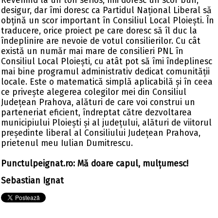
Revenind la un ton serios, îmi doresc un scor bun,
desigur, dar îmi doresc ca Partidul Național Liberal să
obțină un scor important în Consiliul Local Ploiești. În
traducere, orice proiect pe care doresc să îl duc la
îndeplinire are nevoie de votul consilierilor. Cu cât
există un număr mai mare de consilieri PNL în
Consiliul Local Ploiești, cu atât pot să îmi îndeplinesc
mai bine programul administrativ dedicat comunității
locale. Este o matematică simplă aplicabilă și în ceea
ce privește alegerea colegilor mei din Consiliul
Județean Prahova, alături de care voi construi un
parteneriat eficient, îndreptat către dezvoltarea
municipiului Ploiești și al județului, alături de viitorul
președinte liberal al Consiliului Județean Prahova,
prietenul meu Iulian Dumitrescu.
Punctulpeignat.ro: Mă doare capul, mulțumesc!
Sebastian Ignat