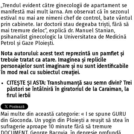
„Trendul evident către ginecologii de apartament se
manifestă mai mult iarna. Am observat că în sezonul
estival nu mai are nimeni chef de control, bate vântul
prin cabinete. Iar doctorii stau degeaba triști, fără să
mai tremure deloc”, explică dr. Manuel Stanian,
psihanalist ginecologic la Universitatea de Medicină
Petrol și Gaze Ploiești.
Nota autorului: acest text reprezintă un pamflet și
trebuie tratat ca atare. Imaginea și replicile
personajelor sunt imaginare și nu sunt identificabile
în mod real cu subiectul creației.
CITEȘTE ȘI ASTA:
Transhumanță sau semn divin? Trei
păstori se întâlniră în giratoriul de la Caraiman, la
firul ierbii
Mai multe din această categorie:
« I se spune GURU
din Gioconda. Un yogin din Ploiești a reușit să stea în
sufragerie aproape 10 minute fără să tremure
DOCUMENT. George Bacovia, în depresie profundă