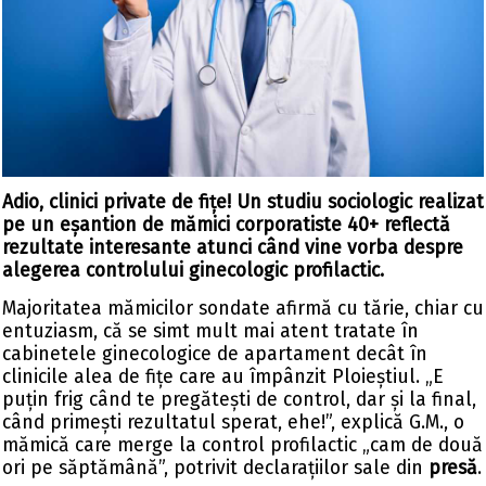
Adio, clinici private de fițe! Un studiu sociologic realizat
pe un eșantion de mămici corporatiste 40+ reflectă
rezultate interesante atunci când vine vorba despre
alegerea controlului ginecologic profilactic.
Majoritatea mămicilor sondate afirmă cu tărie, chiar cu
entuziasm, că se simt mult mai atent tratate în
cabinetele ginecologice de apartament decât în
clinicile alea de fițe care au împânzit Ploieștiul. „E
puțin frig când te pregătești de control, dar și la final,
când primești rezultatul sperat, ehe!”, explică G.M., o
mămică care merge la control profilactic „cam de două
ori pe săptămână”, potrivit declarațiilor sale din
presă
.