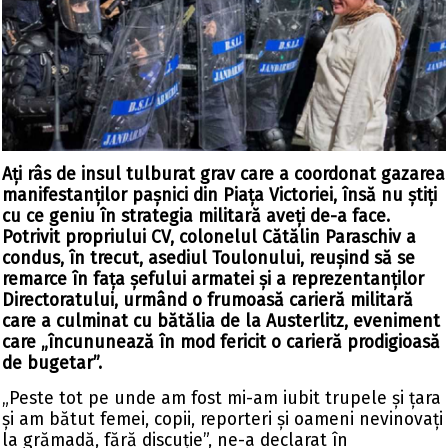
Ați râs de insul tulburat grav care a coordonat gazarea
manifestanților pașnici din Piața Victoriei, însă nu știți
cu ce geniu în strategia militară aveți de-a face.
Potrivit propriului CV, colonelul Cătălin Paraschiv a
condus, în trecut, asediul Toulonului, reușind să se
remarce în fața șefului armatei și a reprezentanților
Directoratului, urmând o frumoasă carieră militară
care a culminat cu bătălia de la Austerlitz, eveniment
care „încununează în mod fericit o carieră prodigioasă
de bugetar”.
„Peste tot pe unde am fost mi-am iubit trupele și țara
și am bătut femei, copii, reporteri și oameni nevinovați
la grămadă, fără discuție”, ne-a declarat în