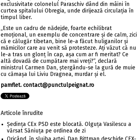
exclusivitate colonelul Paraschiv dând din mâini în
curtea spitalului Obregia, unde dirijează circulația în
timpul liber.
„Este un cadru de nădejde, foarte echilibrat
emoțional, un exemplu de concentrare și de calm, zici
că e călugăr tibetan, bine le-a făcut huliganilor și
mămicilor care au venit să protesteze. Ați văzut că nu
le-a tras un glonț în cap, așa cum ar fi meritat? Ce
altă dovadă de cumpătare mai vreți?”, declară
ministrul Carmen Dan, ștergându-se la gură de muie
cu cămașa lui Liviu Dragnea, murdar și el.
pamflet.
contact@punctulpeignat.ro
Articole înrudite
Ședința CEx PSD este blocată. Olguța Vasilescu a
vărsat Săniuța pe ordinea de zi
Oricând, în slujba artei. Dan Bittman deschide CEX-