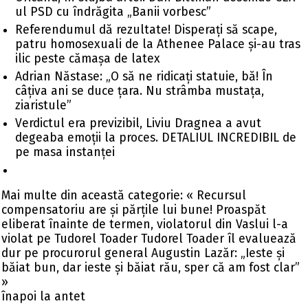
ul PSD cu îndrăgita „Banii vorbesc”
Referendumul dă rezultate! Disperați să scape,
patru homosexuali de la Athenee Palace și-au tras
ilic peste cămașa de latex
Adrian Năstase: „O să ne ridicați statuie, bă! În
câțiva ani se duce țara. Nu strâmba mustața,
ziaristule”
Verdictul era previzibil, Liviu Dragnea a avut
degeaba emoții la proces. DETALIUL INCREDIBIL de
pe masa instanței
Mai multe din această categorie:
« Recursul
compensatoriu are și părțile lui bune! Proaspăt
eliberat înainte de termen, violatorul din Vaslui l-a
violat pe Tudorel Toader
Tudorel Toader îl evaluează
dur pe procurorul general Augustin Lazăr: „Ieste și
băiat bun, dar ieste și băiat rău, sper că am fost clar”
»
înapoi la antet