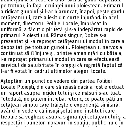
pe trotuar, în fața locuinței unui ploieștean. Primarul
a ridicat gunoiul și l-ar fi aruncat, înapoi, peste gardul
cetățeanului, care a ieșit din curte înjurând. În acel
moment, directorul Poliției Locale, îmbrăcat în
uniformă, a făcut o piruetă și s-a îndepărtat rapid de
primarul Ploieștiului. Rămas singur, Dobre s-a
prezentat și i-a reproșat cetățeanului modul în care a
depozitat, pe trotuar, gunoiul. Ploieșteanul nervos a
continuat să îl înjure și, printre amenințări cu bătaia,
i-a reproșat primarului modul în care se efectuează
serviciul de salubritate în oraș și că regretă faptul că
l-ar fi votat în cadrul ultimelor alegeri locale.
Așteptăm un punct de vedere din partea Poliției
Locale Ploiești, din care să reiasă dacă a fost efectuat
un raport asupra incidentului și ce măsuri s-au luat.
Totodată, ne putem întreba, retoric, ce poate păți un
cetățean simplu care trăiește o experiență similară,
având în vedere că însuși șeful unei instituții care
trebuie să vegheze asupra siguranței cetățeanului și a
respectării bunelor moravuri în spațiul public nu e în