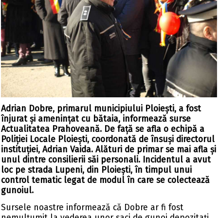
Adrian Dobre, primarul municipiului Ploiești, a fost
înjurat și amenințat cu bătaia, informează surse
Actualitatea Prahoveană
. De față se afla o echipă a
Poliției Locale Ploiești, coordonată de însuși directorul
instituției, Adrian Vaida. Alături de primar se mai afla și
unul dintre consilierii săi personali. Incidentul a avut
loc pe strada Lupeni, din Ploiești, în timpul unui
control tematic legat de modul în care se colectează
gunoiul.
Sursele noastre informează că Dobre ar fi fost
nemulțumit la vederea unor saci de gunoi depozitați