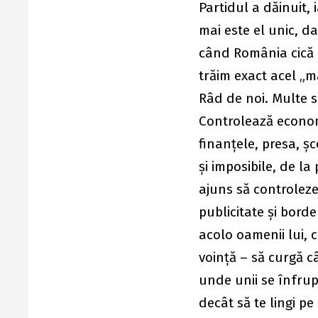
Partidul a dăinuit, 
mai este el unic, da
când România cică 
trăim exact acel „m
Râd de noi. Multe s
Controlează economi
finanţele, presa, şco
şi imposibile, de la
ajuns să controleze v
publicitate şi bord
acolo oamenii lui, 
voinţă – să curgă câ
unde unii se înfrupt
decât să te lingi p