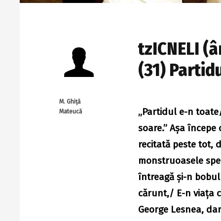
tzICNELI (
(31) Partid
M. Ghiță
„Partidul e-n toate
Mateucă
soare.” Aşa începe o
recitată peste tot, 
monstruoasele spec
întreagă şi-n bobu
cărunt,/ E-n viața c
George Lesnea, dar