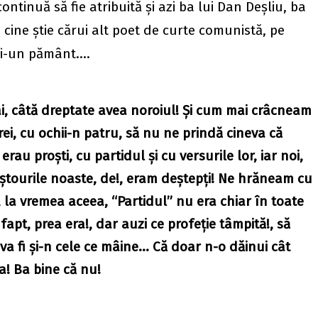
continuă să fie atribuită şi azi ba lui Dan Deşliu, ba
 cine ştie cărui alt poet de curte comunistă, pe
 şi-un pământ….
vai, câtă dreptate avea noroiul! Şi cum mai crâcneam
trei, cu ochii-n patru, să nu ne prindă cineva că
rau proşti, cu partidul şi cu versurile lor, iar noi,
miştourile noaste, de!, eram deştepţi! Ne hrăneam cu
i, la vremea aceea, “Partidul” nu era chiar în toate
fapt, prea era!, dar auzi ce profeţie tâmpită!, să
 va fi şi-n cele ce mâine… Că doar n-o dăinui cât
a! Ba bine că nu!