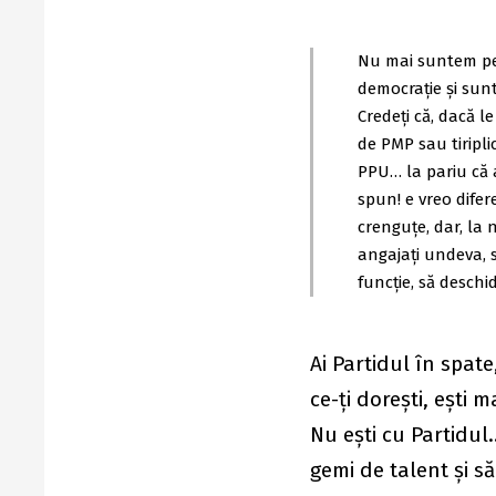
Nu mai suntem pe
democraţie şi sun
Credeţi că, dacă l
de PMP sau tiripli
PPU… la pariu că a
spun! e vreo difere
crenguțe, dar, la 
angajaţi undeva, s
funcţie, să deschi
Ai Partidul în spate,
ce-ţi doreşti, eşti m
Nu eşti cu Partidul…
gemi de talent şi s