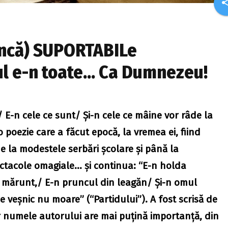
sha
âncă) SUPORTABILe
ul e-n toate... Ca Dumnezeu!
/ E-n cele ce sunt/ Şi-n cele ce mâine vor râde la
 poezie care a făcut epocă, la vremea ei, fiind
de la modestele serbări şcolare şi până la
tacole omagiale… şi continua: “E-n holda
l mărunt,/ E-n pruncul din leagăn/ Și-n omul
e veșnic nu moare” (“Partidului”). A fost scrisă de
 numele autorului are mai puţină importanţă, din