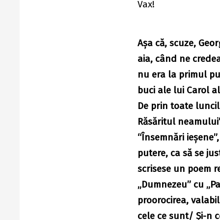
Vax!
Aşa că, scuze, Geor
aia, când ne crede
nu era la primul pu
buci ale lui Carol a
De prin toate lunci
Răsăritul neamului”
“Însemnări ieşene”, 
putere, ca să se jus
scrisese un poem re
„Dumnezeu” cu „Part
proorocirea, valabil
cele ce sunt/ Şi-n 