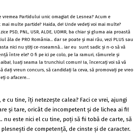
 vremea Partidului unic omagiat de Lesnea? Acum e
t mai multe partide? Haida, de! Unde vedeţi voi mai multe?
e zice PSD, PNL, USR, ALDE, UDMR, ba chiar şi gluma aia proastă
ciul ăla de PRO România... dar se poate și mai rău, vezi PLUS sau
sta nici nu știți ce-nseamnă… iar eu sunt sadic și n-o să vă
nţă între ele? O fi pe ici pe colo, pe la ramuri, rămurele și
naiba!, luaţi seama la trunchiul comun! Ia, încercaţi voi să vă
ă daţi vreun concurs, să candidaţi la ceva, să promovaţi pe vreo
deţi o afacere…
 e cu tine, îţi netezeşte calea? Faci ce vrei, ajungi
are şi tare, oricât de incompetent şi de lichea ai fi!
 nu este nici el cu tine, poţi să fii tobă de carte, să
ă plesneşti de competenţă, de cinste şi de caracter.