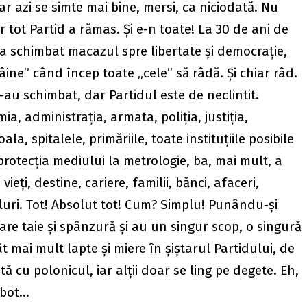
iar azi se simte mai bine, mersi, ca niciodată. Nu
r tot Partid a rămas. Şi e-n toate! La 30 de ani de
a schimbat macazul spre libertate şi democraţie,
âine” când încep toate „cele” să râdă. Şi chiar râd.
-au schimbat, dar Partidul este de neclintit.
a, administraţia, armata, poliţia, justiţia,
ala, spitalele, primăriile, toate instituţiile posibile
 protecţia mediului la metrologie, ba, mai mult, a
ieţi, destine, cariere, familii, bănci, afaceri,
eluri. Tot! Absolut tot! Cum? Simplu! Punându-şi
care taie şi spânzură şi au un singur scop, o singură
t mai mult lapte şi miere în şiştarul Partidului, de
ă cu polonicul, iar alţii doar se ling pe degete. Eh,
e bot…