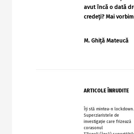
avut încă o dată dr
credeţi? Mai vorbi
M. Ghiţă Mateucă
ARTICOLE ÎNRUDITE
Îți stă mintea-n lockdown.
Superziaristele de
investigație care frizează
corasonul