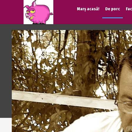
Marș acasă!
De porc
Fa