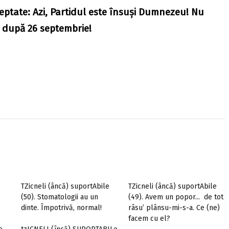
eptate: Azi, Partidul este însuşi Dumnezeu! Nu
m după 26 septembrie!
TZicneli (âncă) suportAbile
TZicneli (âncă) suportAbile
(50). Stomatologii au un
(49). Avem un popor... de tot
dinte. Împotrivă, normal!
râsu’ plânsu-mi-s-a. Ce (ne)
facem cu el?