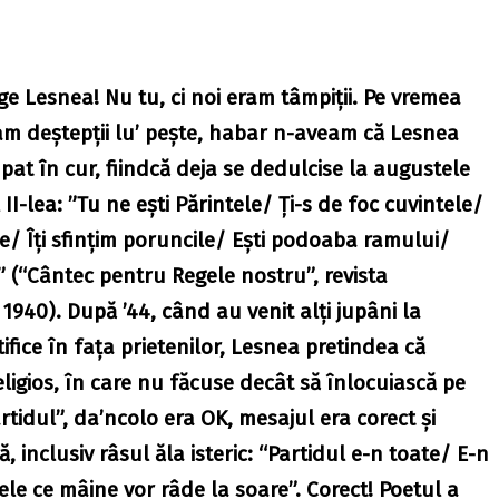
ge Lesnea! Nu tu, ci noi eram tâmpiţii. Pe vremea
am deştepţii lu’ peşte, habar n-aveam că Lesnea
pat în cur, fiindcă deja se dedulcise la augustele
l II-lea: ”Tu ne eşti Părintele/ Ţi-s de foc cuvintele/
le/ Îți sfințim poruncile/ Ești podoaba ramului/
 (“Cântec pentru Regele nostru”, revista
1940). După ’44, când au venit alți jupâni la
tifice în faţa prietenilor, Lesnea pretindea că
ligios, în care nu făcuse decât să înlocuiască pe
idul”, da’ncolo era OK, mesajul era corect şi
ă, inclusiv râsul ăla isteric: “Partidul e-n toate/ E-n
cele ce mâine vor râde la soare”. Corect! Poetul a