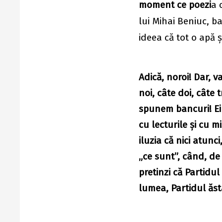
moment ce poezi
a 
lui Mihai Beniuc, ba
ideea că tot o apă
Adică, noroi! Dar, 
noi, câte doi, câte 
spunem bancuri! Ei e
cu lecturile şi cu 
iluzia că nici atunc
„ce sunt”, când, de 
pretinzi că Partidul
lumea, Partidul ăst