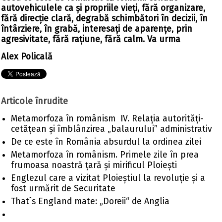
autovehiculele ca și propriile vieți, fără organizare,
fără direcție clară, degrabă schimbători în decizii, în
întârziere, în grabă, interesați de aparențe, prin
agresivitate, fără rațiune, fără calm.
Va urma
Alex Policală
Articole înrudite
Metamorfoza în românism IV. Relația autorități-
cetățean și îmblânzirea „balaurului” administrativ
De ce este în România absurdul la ordinea zilei
Metamorfoza în românism. Primele zile în prea
frumoasa noastră țară și mirificul Ploiești
Englezul care a vizitat Ploieștiul la revoluție și a
fost urmărit de Securitate
That`s England mate: „Doreii“ de Anglia