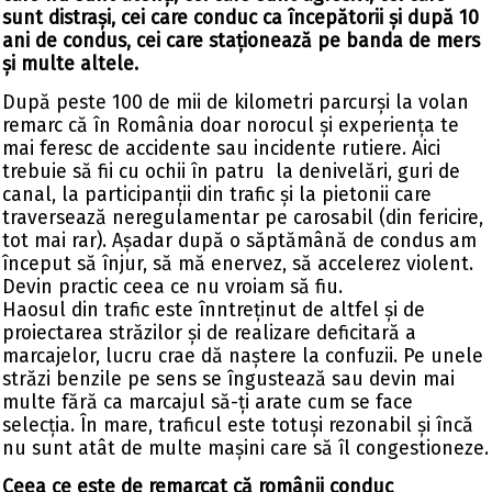
sunt distrași, cei care conduc ca începătorii și după 10
ani de condus, cei care staționează pe banda de mers
și multe altele.
După peste 100 de mii de kilometri parcurși la volan
remarc că în România doar norocul și experiența te
mai feresc de accidente sau incidente rutiere. Aici
trebuie să fii cu ochii în patru la denivelări, guri de
canal, la participanții din trafic și la pietonii care
traversează neregulamentar pe carosabil (din fericire,
tot mai rar). Așadar după o săptămână de condus am
început să înjur, să mă enervez, să accelerez violent.
Devin practic ceea ce nu vroiam să fiu.
Haosul din trafic este înntreținut de altfel și de
proiectarea străzilor și de realizare deficitară a
marcajelor, lucru crae dă naștere la confuzii. Pe unele
străzi benzile pe sens se îngustează sau devin mai
multe fără ca marcajul să-ți arate cum se face
selecția. În mare, traficul este totuși rezonabil și încă
nu sunt atât de multe mașini care să îl congestioneze.
Ceea ce este de remarcat că românii conduc