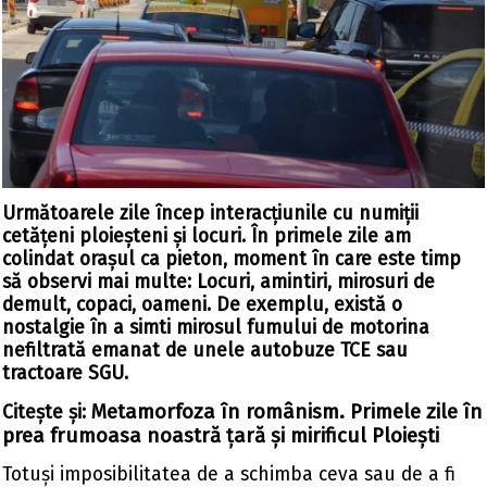
Următoarele zile încep interacțiunile cu numiții
cetățeni ploieșteni și locuri. În primele zile am
colindat orașul ca pieton, moment în care este timp
să observi mai multe: Locuri, amintiri, mirosuri de
demult, copaci, oameni. De exemplu, există o
nostalgie în a simti mirosul fumului de motorina
nefiltrată emanat de unele autobuze TCE sau
tractoare SGU.
Metamorfoza în românism. Primele zile în
Citește și:
prea frumoasa noastră țară și mirificul Ploiești
Totuși imposibilitatea de a schimba ceva sau de a fi