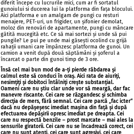
diferit începe cu lucrurile mici, cum ar fi sortatul
gunoiului si ducerea lui la platforma din fața blocului.
Aici platforma e un amalgam de pungi cu resturi
menajere, PET-uri, un frigider, un șifonier demolat,
moloz din renovări de apartamente, pungi cu mâncare
gătită mucegită etc. Ce să mai sortezi și unde să pui
pungile? Le pui pe unde mai găsești ocolind cu grijă
rahații umani care împânzesc platforma de gunoi. Un
camion a venit după două săptămâni și șoferul a
încarcat o parte din gunoi timp de 3 ore.
Însă cel mai bun mod de a-ți pierde răbdarea și
calmul este să conduci în oraș. Aici rata de aiuriți,
nesimțiți și dobitoci întâlniți crește substanțial.
Oameni care nu știu clar unde vor să meargă, dar fac
manevre riscante. Cei care se răzgandesc și schimba
direcția de mers, fără semnal. Cei care parcă „fac icter“
dacă nu depășeșesc imediat mașina din față și după
efectuarea depășirii opresc imediat pe dreapta. Cei
care nu respectă benzile – prost marcate – mai ales la
sensurile giratorii. Cei care nu se încadrează corect, cei
care nu sunt atenți, cei care sunt agresivi, cei care