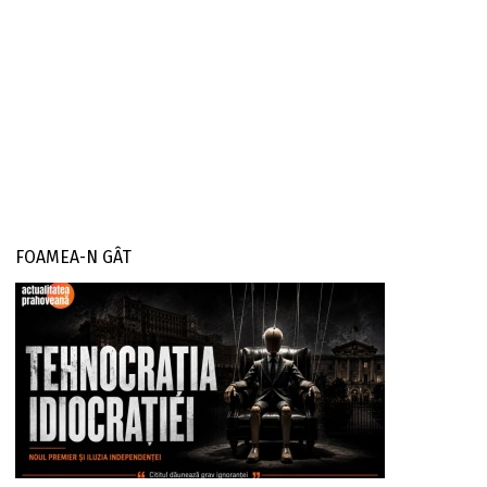
FOAMEA-N GÂT