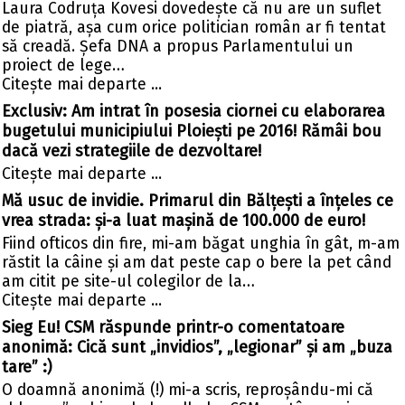
Laura Codruța Kovesi dovedește că nu are un suflet
de piatră, așa cum orice politician român ar fi tentat
să creadă. Șefa DNA a propus Parlamentului un
proiect de lege…
Citeşte mai departe ...
Exclusiv: Am intrat în posesia ciornei cu elaborarea
bugetului municipiului Ploiești pe 2016! Rămâi bou
dacă vezi strategiile de dezvoltare!
Citeşte mai departe ...
Mă usuc de invidie. Primarul din Bălțești a înțeles ce
vrea strada: și-a luat mașină de 100.000 de euro!
Fiind ofticos din fire, mi-am băgat unghia în gât, m-am
răstit la câine și am dat peste cap o bere la pet când
am citit pe site-ul colegilor de la…
Citeşte mai departe ...
Sieg Eu! CSM răspunde printr-o comentatoare
anonimă: Cică sunt „invidios”, „legionar” și am „buza
tare” :)
O doamnă anonimă (!) mi-a scris, reproșându-mi că