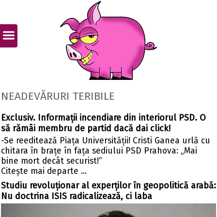
NEADEVĂRURI TERIBILE
Exclusiv. Informații incendiare din interiorul PSD. O
să rămâi membru de partid dacă dai click!
-Se reeditează Piața Universității! Cristi Ganea urlă cu
chitara în brațe în fața sediului PSD Prahova: „Mai
bine mort decât securist!”
Citeşte mai departe ...
Studiu revoluționar al experților în geopolitică arabă:
Nu doctrina ISIS radicalizează, ci laba