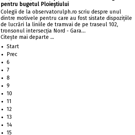
pentru bugetul Ploieștiului
Colegii de la observatorulph.ro scriu despre unul
dintre motivele pentru care au fost sistate dispozițiile
de lucrări la liniile de tramvai de pe traseul 102,
tronsonul intersecția Nord - Gara…
Citeşte mai departe ...
Start
Prec
6
7
8
9
10
11
12
13
14
15