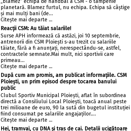
„blamez” echipa de handbal a CSM - o tâmpenie
planetară. Blamez furtul, nu echipa. Echipa să câștige
și mai mulți bani (de…
Citeşte mai departe ...
Reacții CSM: Au tăiat salariile!
Surse APH informează că astăzi, joi 10 septembrie,
antrenorii din CSM Ploiești s-au trezit cu salariile
tăiate, fără a fi anunțați, nerespectându-se, astfel,
contractele semnate.Mai mult, nici sportivii care
primeau…
Citeşte mai departe ...
După cum am promis, am publicat informațiile. CSM
Ploiești, un prim episod despre tocarea banului
public
Clubul Sportiv Municipal Ploiești, aflat în subordinea
directă a Consiliului Local Ploiești, toacă anual peste
trei milioane de euro, 90 la sută din bugetul instituției
fiind consumat pe salariile angajaților.…
Citeşte mai departe ...
Hei, tramvai, cu DNA și tras de cai. Detalii ucigătoare