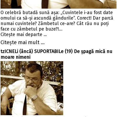
O celebră butadă sună aşa: „Cuvintele i-au fost date
omului ca să-şi ascundă gândurile”. Corect! Dar parcă
numai cuvintele? Zâmbetul ce-are? Cât rău nu poţi
face cu zâmbetul pe buze?!…
Citeşte mai departe ...
Citeşte mai mult ...
tzICNELi (âncă) SUPORTABILe (19) De şpagă mică nu
moare nimeni