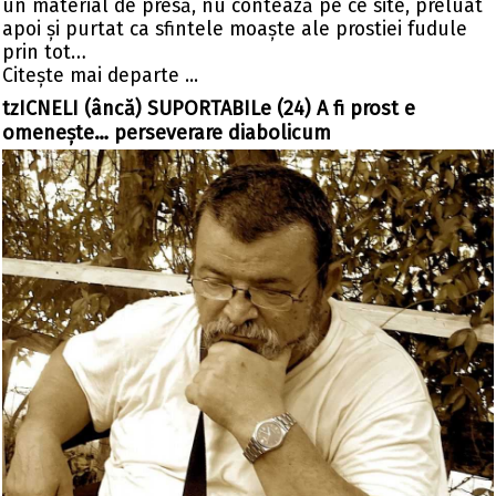
un material de presă, nu contează pe ce site, preluat
apoi și purtat ca sfintele moaște ale prostiei fudule
prin tot…
Citeşte mai departe ...
tzICNELI (âncă) SUPORTABILe (24) A fi prost e
omenește… perseverare diabolicum