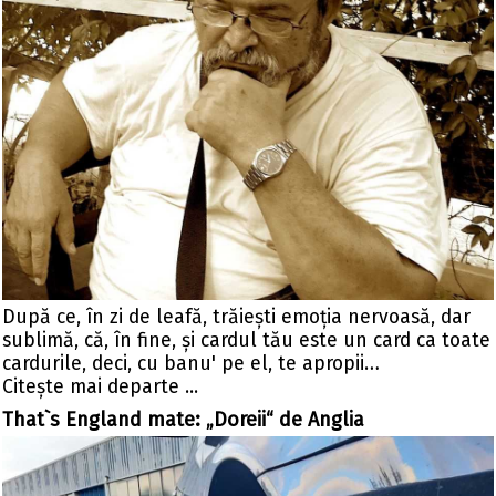
După ce, în zi de leafă, trăieşti emoţia nervoasă, dar
sublimă, că, în fine, şi cardul tău este un card ca toate
cardurile, deci, cu banu' pe el, te apropii…
Citeşte mai departe ...
That`s England mate: „Doreii“ de Anglia