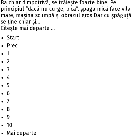
Ba chiar dimpotrivă, se trăieşte foarte bine! Pe
principiul “dacă nu curge, pică”, şpaga mică face vila
mare, maşina scumpă şi obrazul gros Dar cu șpăguță
se ține chiar și…
Citeşte mai departe ...
Start
Prec
1
2
3
4
5
6
7
8
9
10
Mai departe