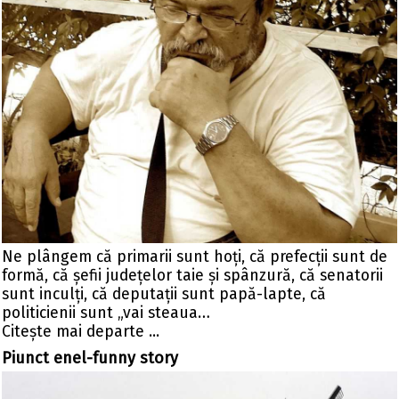
Ne plângem că primarii sunt hoţi, că prefecţii sunt de
formă, că şefii judeţelor taie şi spânzură, că senatorii
sunt inculţi, că deputaţii sunt papă-lapte, că
politicienii sunt „vai steaua…
Citeşte mai departe ...
Piunct enel-funny story