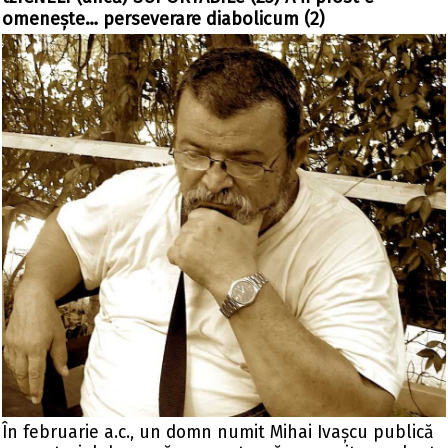
omenește… perseverare diabolicum (2)
În februarie a.c., un domn numit Mihai Ivașcu publică