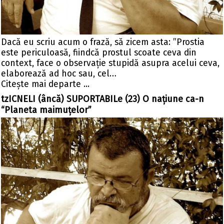
Dacă eu scriu acum o frază, să zicem asta: ”Prostia
este periculoasă, fiindcă prostul scoate ceva din
context, face o observație stupidă asupra acelui ceva,
elaborează ad hoc sau, cel…
Citeşte mai departe ...
tzICNELI (âncă) SUPORTABILe (23) O naţiune ca-n
“Planeta maimuţelor”