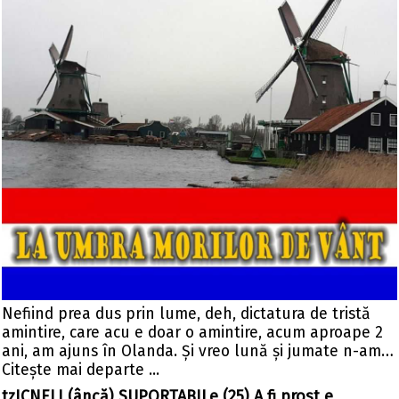
Nefiind prea dus prin lume, deh, dictatura de tristă
amintire, care acu e doar o amintire, acum aproape 2
ani, am ajuns în Olanda. Și vreo lună și jumate n-am…
Citeşte mai departe ...
tzICNELI (âncă) SUPORTABILe (25) A fi prost e