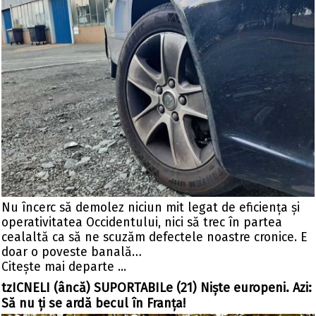
Nu încerc să demolez niciun mit legat de eficiența și
operativitatea Occidentului, nici să trec în partea
cealaltă ca să ne scuzăm defectele noastre cronice. E
doar o poveste banală…
Citeşte mai departe ...
tzICNELI (âncă) SUPORTABILe (21) Niște europeni. Azi:
Să nu ţi se ardă becul în Franţa!