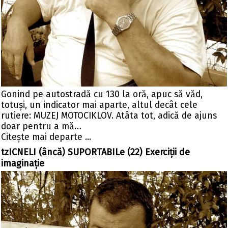
Gonind pe autostradă cu 130 la oră, apuc să văd,
totuşi, un indicator mai aparte, altul decât cele
rutiere: MUZEJ MOTOCIKLOV. Atâta tot, adică de ajuns
doar pentru a mă…
Citeşte mai departe ...
tzICNELI (âncă) SUPORTABILe (22) Exerciţii de
imaginaţie